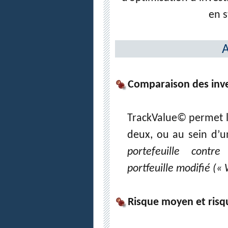
en 
A
Comparaison des inv
TrackValue© permet l
deux, ou au sein d’u
portefeuille contre
portfeuille modifié (« W
Risque moyen et ris