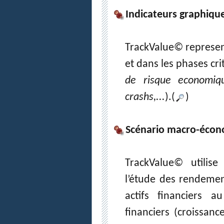
Indicateurs graphiqu
TrackValue© represen
et dans les phases cr
de risque economiq
crashs,...
).(
)
Scénario macro-éco
TrackValue© utilis
l’étude des rendemen
actifs financiers 
financiers (croissanc